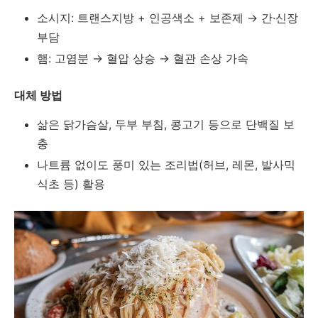
소시지: 트랜스지방 + 인공색소 + 보존제 → 간·신장
부담
햄: 고염분 → 혈압 상승 → 혈관 손상 가속
대체 방법
삶은 닭가슴살, 두부 부침, 콩고기 등으로 단백질 보
충
나트륨 없이도 풍미 있는 조리법(허브, 레몬, 발사믹
식초 등) 활용