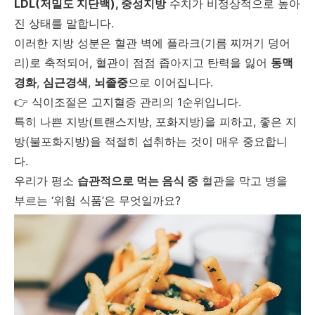
LDL(저밀도 지단백), 중성지방
수치가 비정상적으로 높아
진 상태를 말합니다.
이러한 지방 성분은 혈관 벽에 플라크(기름 찌꺼기 덩어
리)로 축적되어, 혈관이 점점 좁아지고 탄력을 잃어
동맥
경화
,
심근경색
,
뇌졸중
으로 이어집니다.
👉 식이조절은 고지혈증 관리의 1순위입니다.
특히 나쁜 지방(트랜스지방, 포화지방)을 피하고, 좋은 지
방(불포화지방)을 적절히 섭취하는 것이 매우 중요합니
다.
우리가 평소
습관적으로 먹는 음식 중
혈관을 막고 병을
부르는 ‘위험 식품’은 무엇일까요?