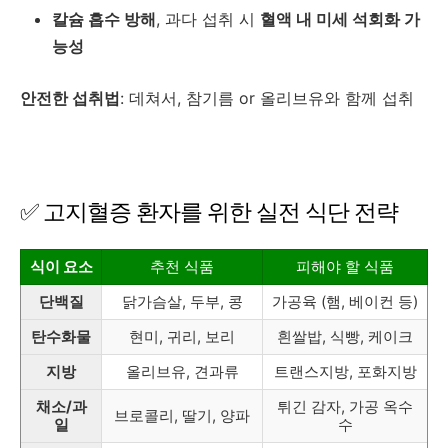
칼슘 흡수 방해
, 과다 섭취 시
혈액 내 미세 석회화 가
능성
안전한 섭취법
: 데쳐서, 참기름 or 올리브유와 함께 섭취
✅ 고지혈증 환자를 위한 실전 식단 전략
식이 요소
추천 식품
피해야 할 식품
단백질
닭가슴살, 두부, 콩
가공육 (햄, 베이컨 등)
탄수화물
현미, 귀리, 보리
흰쌀밥, 식빵, 케이크
지방
올리브유, 견과류
트랜스지방, 포화지방
채소/과
튀긴 감자, 가공 옥수
브로콜리, 딸기, 양파
일
수