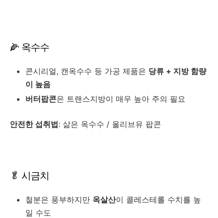
🌽 옥수수
콘시리얼, 캔옥수수 등 가공 제품은
당류 + 지방 함량
이 높음
버터팝콘
은 트랜스지방이 매우 높아 주의 필요
안전한 섭취법
: 삶은 옥수수 / 올리브유 팝콘
🥬 시금치
철분은 풍부하지만
옥살산
이 콜레스테롤 수치를 높
일 수도