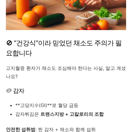
🚫 “건강식”이라 믿었던 채소도 주의가 필
요합니다
고지혈증 환자가 채소도 조심해야 한다는 사실, 알고 계셨
나요?
🥔 감자
**고당지수(GI)**로 혈당 급등
감자튀김은
트랜스지방 + 고칼로리의 조합
안전한 섭취법
: 찐 감자 + 채소와 함께 섭취