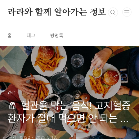
본문 바로가기
라라와 함께 알아가는 정보
홈
태그
방명록
건강
🧂 혈관을 막는 음식! 고지혈증
환자가 절대 먹으면 안 되는 음
식 총정리
by 라라0422
2025. 5. 13.