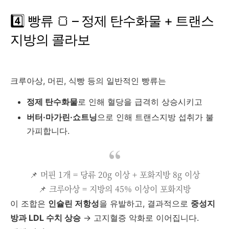
4️⃣ 빵류 🍞 – 정제 탄수화물 + 트랜스
지방의 콜라보
크루아상, 머핀, 식빵 등의 일반적인 빵류는
정제 탄수화물
로 인해 혈당을 급격히 상승시키고
버터·마가린·쇼트닝
으로 인해 트랜스지방 섭취가 불
가피합니다.
📌 머핀 1개 = 당류 20g 이상 + 포화지방 8g 이상
📌 크루아상 = 지방의 45% 이상이 포화지방
이 조합은
인슐린 저항성
을 유발하고, 결과적으로
중성지
방과 LDL 수치 상승
→ 고지혈증 악화로 이어집니다.