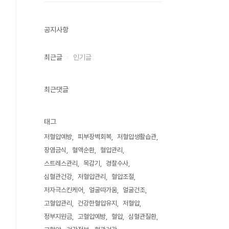
공지사항
최근글
인기글
최근댓글
태그
저혈압예방
피부장벽회복
저혈압생활습관
장염금식
혈액순환
혈압관리
스트레스관리
목감기
경찰수사
심혈관건강
저혈압관리
혈압조절
저자극스킨케어
얼굴따가움
얼굴건조
고혈압관리
건강한혈압유지
저혈압
정부지원금
고혈압예방
혈압
심혈관질환