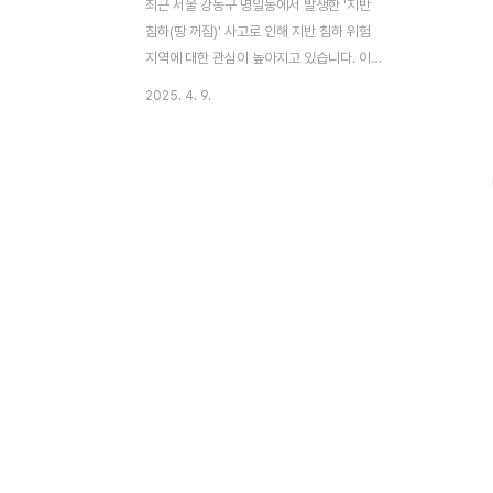
최근 서울 강동구 명일동에서 발생한 '지반
침하(땅 꺼짐)' 사고로 인해 지반 침하 위험
지역에 대한 관심이 높아지고 있습니다. 이번
사고로 1명이 숨지는 안타까운 일이 발생하
2025. 4. 9.
면서, 서울시의 지반 침하 관리 실태와 대책
에 대한 의문도 커지고 있습니다.[목차]서울
시, 지난해 지반 침하(땅 꺼짐) 고위험 지역
50곳 선정지반 침하(땅 꺼짐) 고위험 지역 선
정 기준강동구 포함되지 않은 이유는?서울시
의 내부 자료 분석과 공개 문제강동구에서 발
생한 대형 싱크홀 사고향후 과제 및 개선 방
향안전 대비를 위한 체크 리스트📌 서울시,
지난해 지반 침하(땅 꺼짐) 고위험 지역 50곳
선정서울시는 지난해 각 자치구에 의뢰해 지
반 침하(땅 꺼짐) 위험이 높은 지역 50곳을
선정하고 이를 정부에 보고했습니다. 하지만
전체 목..