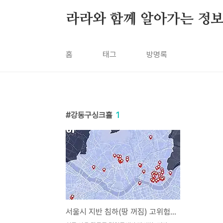
본문 바로가기
라라와 함께 알아가는 정
홈
태그
방명록
강동구싱크홀
1
서울시 지반 침하(땅 꺼짐) 고위험 지역 50곳, 어디가 위험한가?