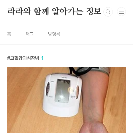
본문 바로가기
라라와 함께 알아가는 정보
홈
태그
방명록
고혈압과심장병
1