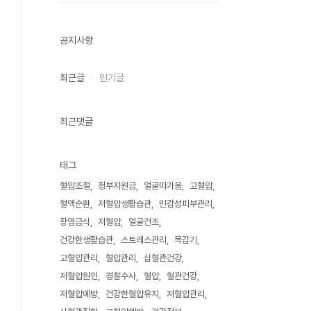
공지사항
최근글
인기글
최근댓글
태그
혈압조절
정부지원금
얼굴따가움
고혈압
혈액순환
저혈압생활습관
민감성피부관리
장염금식
저혈압
얼굴건조
건강한생활습관
스트레스관리
목감기
고혈압관리
혈압관리
심혈관건강
저혈압원인
경찰수사
혈압
혈관건강
저혈압예방
건강한혈압유지
저혈압관리