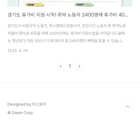
경기도 휴가비 지원 시작! 취약 노동자 2400명에 휴가비 40만원 지원
경기도가 비정규직 노동자, 특수형태근로종사자, 초단시간 노동자 등 취약노동
자들의 휴식권 보장을 위해 2025년에도 휴가비 지원사업을 이어갑니다.올해
는 작년보다 지원 규모가 더 확대되어 총 2400명이 혜택을 받을 수 있습니다.
[목차]올해부터 뭐가 달라졌을까?지원 대상 조건 요약어떻게 지원받나요?신청
2025. 4. 24.
일정 및 사용 기간왜 이 사업이 중요할까?문의 및 자세한 정보이런 분들에게 추
천해요!지금이 휴식을 준비할 때 ✅ 올해부터 뭐가 달라졌을까?지원 인원 확대:
1
지난해 2200명 → 올해 2400명연소득 기준 완화: 4000만 원 → 4200만
원 이하초단시간 노동자 신규 포함: 기존에는 제외됐던 주 15시간 미만 근로자
도 대상에 포함! 🎯 지원 대상 조건 요약경기도에 거주 중인 만 19세 이상연간
총소득 4,2..
Designed by 티스토리
© Daum Corp.