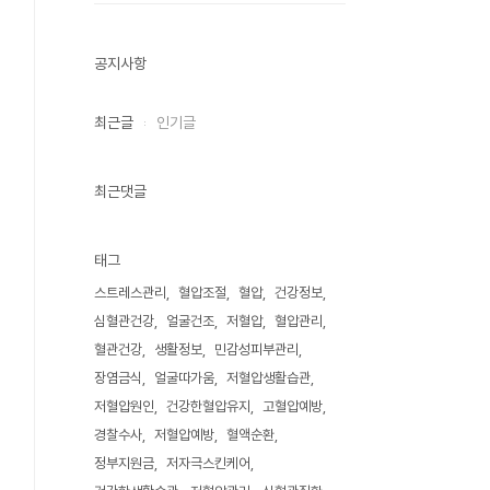
공지사항
최근글
인기글
최근댓글
태그
스트레스관리
혈압조절
혈압
건강정보
심혈관건강
얼굴건조
저혈압
혈압관리
혈관건강
생활정보
민감성피부관리
장염금식
얼굴따가움
저혈압생활습관
저혈압원인
건강한혈압유지
고혈압예방
경찰수사
저혈압예방
혈액순환
정부지원금
저자극스킨케어