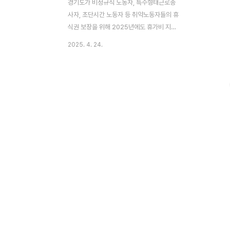
경기도가 비정규직 노동자, 특수형태근로종
사자, 초단시간 노동자 등 취약노동자들의 휴
식권 보장을 위해 2025년에도 휴가비 지원
사업을 이어갑니다.올해는 작년보다 지원 규
2025. 4. 24.
모가 더 확대되어 총 2400명이 혜택을 받을
수 있습니다.[목차]올해부터 뭐가 달라졌을
까?지원 대상 조건 요약어떻게 지원받나요?
신청 일정 및 사용 기간왜 이 사업이 중요할
까?문의 및 자세한 정보이런 분들에게 추천
해요!지금이 휴식을 준비할 때 ✅ 올해부터
뭐가 달라졌을까?지원 인원 확대: 지난해
2200명 → 올해 2400명연소득 기준 완화:
4000만 원 → 4200만 원 이하초단시간 노
동자 신규 포함: 기존에는 제외됐던 주 15시
간 미만 근로자도 대상에 포함! 🎯 지원 대상
조건 요약경기도에 거주 중인 만 19세 이상
연간 총소득 4,2..