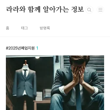
본문 바로가기
라라와 함께 알아가는 정보
홈
태그
방명록
2025년폐업지원
1