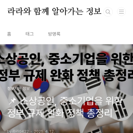
본문 바로가기
라라와 함께 알아가는 정보
홈
태그
방명록
정부지원 정보
📌 소상공인, 중소기업을 위한
정부 규제 완화 정책 총정리
by 라라0422
2025. 4. 12.