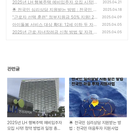
2025년 LH 행복주택 예비입주자 모집 시작!
2025.04.21
청약 방법과 일정 총정리
🌟 전국민 심리상담 지원받는 방법 : 전국민 마
(2)
2025.04.18
음투자 지원사업
"근로자 선택 훈련" 정부지원금 50% 지원! 20
(0)
2025.04.09
25년 중소기업 직무역량 업그레이드 기회
아이돌봄 서비스 대상 확대: 12세 이하 두 자녀
(0)
2025.04.05
가정도 혜택 받는다
2025년 근로·자녀장려금 신청 방법 및 자격 기
(0)
2025.04.05
준 완벽 가이드
(0)
관련글
2025년 LH 행복주택 예비입주자
🌟 전국민 심리상담 지원받는 방
모집 시작! 청약 방법과 일정 총정
법 : 전국민 마음투자 지원사업
리