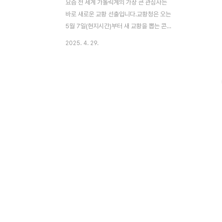
요즘 전 세계 가톨릭계의 가장 큰 관심사는
바로 새로운 교황 선출입니다.교황청은 오는
5월 7일(현지시간)부터 새 교황을 뽑는 콘클
라베(Conclave)를 시작한다고 공식 발표했
2025. 4. 29.
습니다.이번 포스팅에서는 콘클라베란 무엇
인지, 선출 과정은 어떻게 진행되는지,그리고
주요 교황 후보자들은 누구인지까지 한눈에
보기 쉽게 정리해드립니다. [목차]콘클라베
란 무엇인가?콘클라베 교황 선출 절차콘클라
베에 대해 자주 묻는 질문2025 콘클라베 교
황 후보 프로필특별히 주목받는 한국인 후보:
유흥식 추기경교황선출, 전 세계의 눈이 바티
칸을 향하다🚨 콘클라베란 무엇인가? 콘클라
베(Conclave)는라틴어로 "자물쇠로 잠근
장소"라는 뜻입니다.전 세계의 만 80세 미만
추기경들이 시스티나 성당에 모여비공개로
새 교황을 선출하는 ..