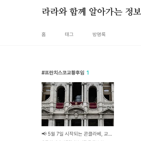
본문 바로가기
라라와 함께 알아가는 정
홈
태그
방명록
프란치스코교황후임
1
📢 5월 7일 시작되는 콘클라베, 교황 선출 방식 완벽 정리