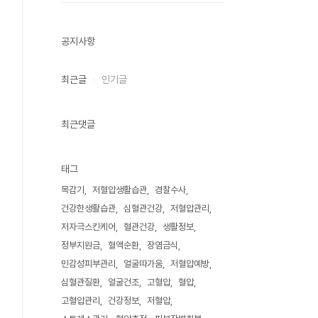
공지사항
최근글
인기글
최근댓글
태그
목감기
저혈압생활습관
경찰수사
건강한생활습관
심혈관건강
저혈압관리
저자극스킨케어
혈관건강
생활정보
정부지원금
혈액순환
장염금식
민감성피부관리
얼굴따가움
저혈압예방
심혈관질환
얼굴건조
고혈압
혈압
고혈압관리
건강정보
저혈압