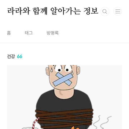
본문 바로가기
라라와 함께 알아가는 정보
홈
태그
방명록
건강
66